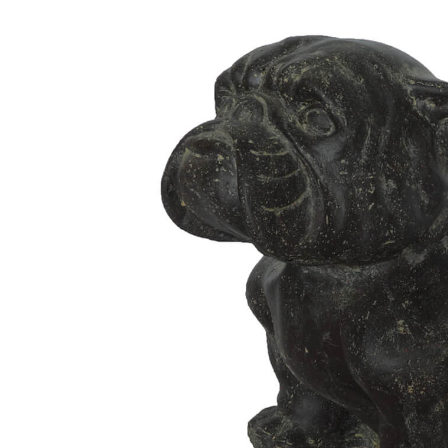
Frostsicher & Winterfest
2 Jahre Garantie
Handarbeit Qualitätsprodukt
Kostenloser Versand in Deutschland
Beschreibung
Fragen
DAS KÖNNTE SIE INTERESSIEREN