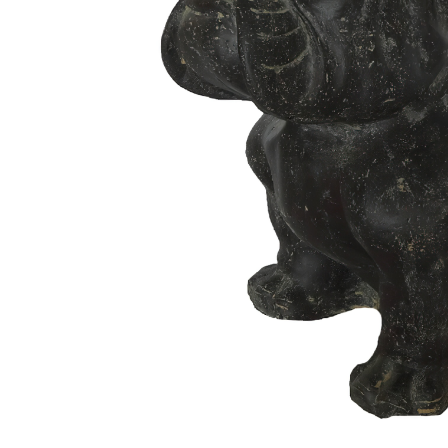
2
/
2
Bildern
Sandi
Sitzende Bulldogge als Dekofigur aus Steinguss für den Garten -
Sandi / 30x24x32cm (HxBxT)
, Grau, Asiastone, Stein
CHF 281.00
Preise inkl. MwSt.
kostenloser Versand
Kaufen Sie jetzt und erhalten Sie es in etwa
ca. 4 Wochen
Lieferart:
Spedition
In den Warenkorb