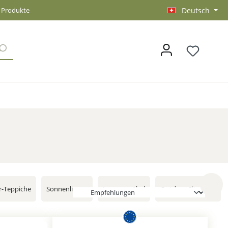
3 Produkte
Deutsch
-Teppiche
Sonnenliegen
Loungemöbel
Outdoor Sitzsäcke