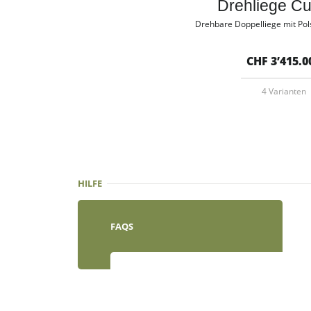
Drehliege C
Drehbare Doppelliege mit Pols
CHF 3’415.0
4 Varianten
HILFE
FAQS