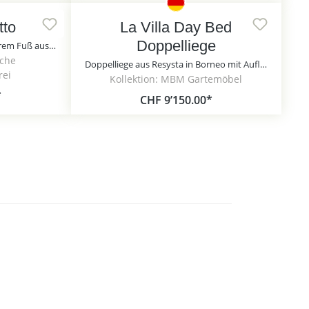
tto
La Villa Day Bed
Doppelliege
Stabile Gartenliege mit drehbarem Fuß aus Lärchenholz - Drehliege Letto / 140cm
sche
Doppelliege aus Resysta in Borneo mit Auflagen von MBM - La Villa Day Bed Doppelliege / ohne Schutzhülle
rei
Kollektion: MBM Gartemöbel
*
CHF 9’150.00*