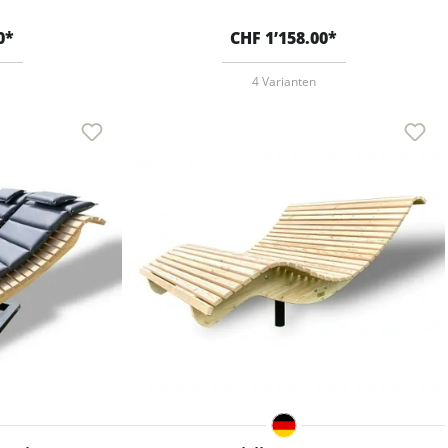
0*
CHF 1’158.00*
4 Varianten