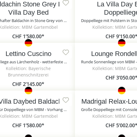
ldachin Stone Grey La
La Villa Day
Villa Day Bed
Doppellieg
Traumhafter Baldachin in Stone Grey von MBM - Baldachin Stone Grey La Villa Day Bed
Kollektion: MBM Gartemöbel
Kollektion: MBM Gar
CHF 1’580.00*
CHF 9’150.00
Lettino Cuscino
Lounge Rondell
Gartenliege aus Lärchenholz - wetterfeste Doppelliege - Lettino Cuscino / 140cm / Anthrazit
Kollektion: Bayerische
Kollektion: MBM Gar
Brunnenschnitzerei
CHF 3’050.00
CHF 2’145.00*
Villa Daybed Baldachin
Madrigal Relax-Lo
Dach für Doppelliege von MBM - Vorhang & Moskitonetz - weiß - Baldachin - La Villa Daybed Baldachin
Kollektion: MBM Gartemöbel
Kollektion: MBM Gar
CHF 1’580.00*
CHF 5’002.00