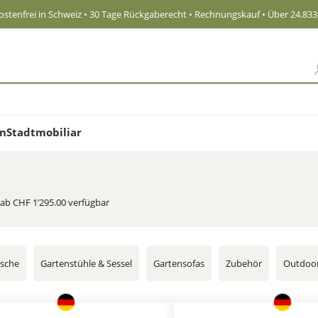
stenfrei in Schweiz
• 30 Tage Rückgaberecht • Rechnungskauf • Über 24.83
en
Stadtmobiliar
ab CHF 1’295.00 verfügbar
ische
Gartenstühle & Sessel
Gartensofas
Zubehör
Outdoor