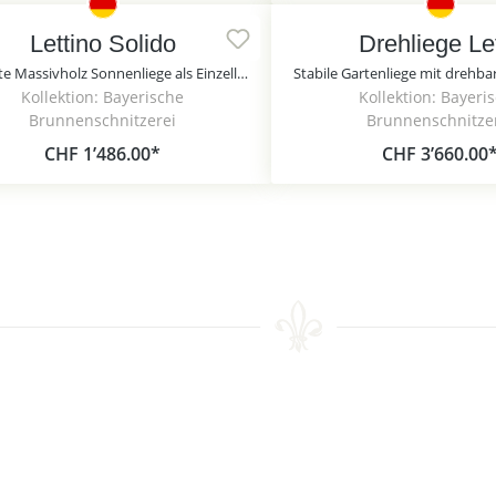
Lettino Solido
Drehliege Le
Robuste Massivholz Sonnenliege als Einzelliege oder Doppelliege - Lettino Solido / 140cm / Lärchenholz
Kollektion: Bayerische
Kollektion: Bayeri
Brunnenschnitzerei
Brunnenschnitze
CHF 1’486.00*
CHF 3’660.00