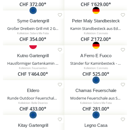
CHF 372.00*
CHF 1’629.00*
Syme Gartengrill
Peter Maly Standbesteck
Großer Dreibein Grill mit 2 Grilletagen - Schwenkgrill aus Stahl - Syme Gartengrill / 70cm / Stahl
Kamin Standbesteck aus Edelstahl mit Ledergriff - Peter Maly Standbesteck
Kollektion: Sidero Me Fotia
Kollektion: Conmoto
CHF 354.00*
CHF 2’172.00*
Kutno Gartengrill
A Ferro E Fuoco
Hausförmiger Gartenkamin aus Stahl mit Grillfunktion und Holzablage - Kutno Gartengrill / Schwarz
Ständer für Kaminbesteck - schwarz - aus Eisen - A Ferro E Fuoco
Kollektion: Feuerwelten
Kollektion: Conmoto
CHF 1’464.00*
CHF 525.00*
Eldero
Chamas Feuerschale
Runde Outdoor Feuerschale aus Eisen in Rostoptik - Eldero
Moderne Feuerschale aus Stahl auf zackenförmigem Standfuß - Chamas Feuerschale / 60cm / ohne Abdeckung
Kollektion: Belle Diverico
Kollektion: Sidero Me Fotia
CHF 433.00*
CHF 281.00*
Kitay Gartengrill
Legno Casa