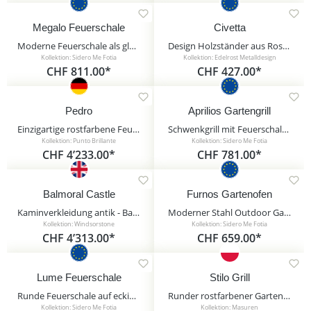
Megalo Feuerschale
Civetta
Moderne Feuerschale als glatte Halbkugel - Feuerstelle für draußen - Megalo Feuerschale / ohne Abdeckung
Design Holzständer aus Rostmetall für den Garten in Eulenform - Civetta
Kollektion: Sidero Me Fotia
Kollektion: Edelrost Metalldesign
CHF 811.00*
CHF 427.00*
Pedro
Aprilios Gartengrill
Einzigartige rostfarbene Feuerstelle aus Metall von Künstlerhand - Pedro / 100x60cm (HxB)
Schwenkgrill mit Feuerschale als Feuerstelle für draußen - Aprilios Gartengrill / 70cm / ohne Kurbel
Kollektion: Punto Brillante
Kollektion: Sidero Me Fotia
CHF 4’233.00*
CHF 781.00*
Balmoral Castle
Furnos Gartenofen
Kaminverkleidung antik - Balmoral Castle / Sand
Moderner Stahl Outdoor Gartenofen als Feuerstelle fur draußen - Furnos Gartenofen
Kollektion: Windsorstone
Kollektion: Sidero Me Fotia
CHF 4’313.00*
CHF 659.00*
Lume Feuerschale
Stilo Grill
Runde Feuerschale auf eckigem Standfuß - Feuerstelle für draußen - Lume Feuerschale / 60cm
Runder rostfarbener Gartengrill aus Stahl mit Fach für Holz - Masuria - Stilo Grill / 102x60x60cm (HxBxT) / nein
Kollektion: Sidero Me Fotia
Kollektion: Masuren