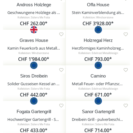
Andross Holzlege
Offa House
Geschwungene Holzlege als stilvolle Aufbewahrung für Feuerholz - Andross Holzlege
Stein Kaminverblendung als Innendekoration - Offa House / Sand
Kollektion: Sidero Me Fotia
Kollektion: Windsorstone
CHF 262.00*
CHF 3’928.00*
Graves House
Holzregal Herz
Kamin Feuerkorb aus Metall mit Verzierung - Graves House / ohne Ascheauffang
Herzförmiges Kaminholzregal aus Rost Metall - Holzregal Herz / 80x80cm (HxB)
Kollektion: Windsorstone
Kollektion: Edelrost Metalldesign
CHF 1’984.00*
CHF 793.00*
Siros Dreibein
Camino
Solider Gusseisen Kessel an stabilem Dreibein Gestell - Siros Dreibein / ohne Kurbel / 6Liter
Metall Feuer- oder Pflanzschale auf Kaminholzregal - dekorativ & praktisch - Camino
Kollektion: Sidero Me Fotia
Kollektion: Edelrost Metalldesign
CHF 442.00*
CHF 671.00*
Fogata Gartengrill
Sanor Gartengrill
Hochwertiger Gartengrill - Stahl - auf Feuerschale mit Tragegriffen - Fogata Gartengrill / Edelstahl Grillrost / 60cm
Dreibein Grill - pulverbeschichtet - mit Grillrost und Stahl Feuerschale - Sanor Gartengrill / 70cm / ohne Kurbel
Kollektion: Sidero Me Fotia
Kollektion: Sidero Me Fotia
CHF 433.00*
CHF 714.00*