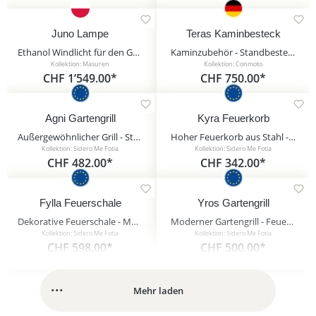
Juno Lampe
Teras Kaminbesteck
Ethanol Windlicht für den Garten mit weißem Baumwollseil - Masuria - Juno Lampe
Kaminzubehör - Standbesteck mit Glas - anthrazit - Teras Kaminbesteck
Kollektion: Masuren
Kollektion: Conmoto
CHF 1’549.00*
CHF 750.00*
Agni Gartengrill
Kyra Feuerkorb
Außergewöhnlicher Grill - Stahl Feuerschale auf dekorativem Standfuß - Agni Gartengrill / Edelstahl Grillrost / 60cm
Hoher Feuerkorb aus Stahl - Feuerstelle für draußen - Kyra Feuerkorb / ohne Bodenschale
Kollektion: Sidero Me Fotia
Kollektion: Sidero Me Fotia
CHF 482.00*
CHF 342.00*
Fylla Feuerschale
Yros Gartengrill
Dekorative Feuerschale - Motiv Blätter - als Feuerstelle für draußen - Fylla Feuerschale
Moderner Gartengrill - Feuerschale mit Ring als Tragegriff - Stahl - Yros Gartengrill / Edelstahl Grillrost / 60cm
Kollektion: Sidero Me Fotia
Kollektion: Sidero Me Fotia
CHF 598.00*
CHF 500.00*
Mehr laden