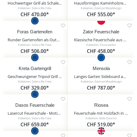
Hochwertiger Grill als Schale auf Tripod Standfuß - Stahl - Kitay Gartengrill / Edelstahl Grillrost / 60cm
Hausförmiges Kaminholzregal aus Rostmetall als dekorativer Gartenhelfer - Legno Casa
Kollektion: Sidero Me Fotia
Kollektion: Edelrost Metalldesign
CHF 470.00*
CHF 555.00*
Foras Gartenofen
Zator Feuerschale
Runder Gartenofen als Outdoor Feuerstelle - Stahl - modernes Design - Foras Gartenofen
Klassische Feuerschale aus Stahl für den Garten - rund - Zator Feuerschale / Schwarz
Kollektion: Sidero Me Fotia
Kollektion: Feuerwelten
CHF 506.00*
CHF 458.00*
Kreta Gartengrill
Mensola
Geschwungener Tripod Grill mit Grillrost - pulverbeschichteter Schwenkgrill - Kreta Gartengrill / 50cm / Edelstahl / ohne Kurbel
Langes Garten Sideboard aus Rostmetall - schlichtes Kaminholzregal für draußen - Mensola
Kollektion: Sidero Me Fotia
Kollektion: Edelrost Metalldesign
CHF 329.00*
CHF 787.00*
Dasos Feuerschale
Riosea
Lasercut Feuerschale - Motiv Wald - Feuerstelle aus Stahl für draußen - Dasos Feuerschale
Feuerschale mit Holzfach in Rostoptik aus Eisen - Riosea
Kollektion: Sidero Me Fotia
Kollektion: Belle Diverico
CHF 659.00*
CHF 519.00*