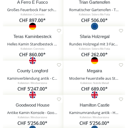
A Ferro E Fuoco
Trian Gartenofen
Großes Feuerbock Paar schwarz aus Eisen - A Ferro E Fuoco
Romatischer Gartenofen - Terrassenofen mit Motiv - Rose - Trian Gartenofen
Kollektion: Conmoto
Kollektion: Sidero Me Fotia
CHF 897.00*
CHF 506.00*
Teras Kaminbesteck
Sfaria Holzregal
Helles Kamin Standbesteck mit Halterung - Teras Kaminbesteck
Rundes Holzregal mit 3 Fächern - stabiler Stand - Stahl - Sfaria Holzregal
Kollektion: Conmoto
Kollektion: Sidero Me Fotia
CHF 860.00*
CHF 262.00*
County Longford
Megaira
Kaminverblendung antik - County Longford / Sand
Moderne Feuerstelle aus Stahl für den Garten - Megaira / nur Feuerschale / 1 Element
Kollektion: Windsorstone
Kollektion: Nobilis Metall
CHF 5’247.00*
CHF 689.00*
Goodwood House
Hamilton Castle
Antike Kamin Konsole - Goodwood House / Sand
Kaminumrandung antik - Hamilton Castle / Sand
Kollektion: Windsorstone
Kollektion: Windsorstone
CHF 5’256.00*
CHF 5’256.00*