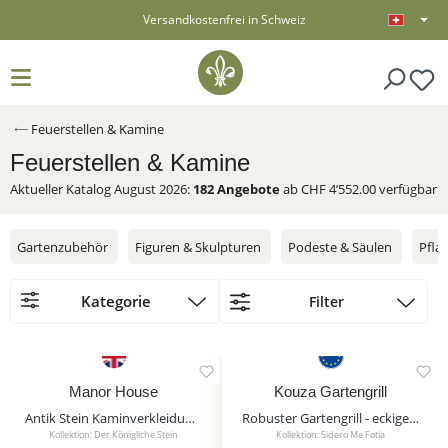
Versandkostenfrei in Schweiz
alt springen
Feuerstellen & Kamine
Feuerstellen & Kamine
Aktueller Katalog August 2026:
182
Angebote
ab CHF 4’552.00 verfügbar
Gartenzubehör
Figuren & Skulpturen
Podeste & Säulen
Pfla
Kategorie
Filter
Gartenzubehör
Figuren & Skulpturen
Manor House
Kouza Gartengrill
Antik Stein Kaminverkleidung - Manor House
Robuster Gartengrill - eckige Feuerschale mit Grillrost - Stahl - Kouza Gartengrill / Edelstahl Grillrost
Podeste & Säulen
Kollektion: Der Königliche Stein
Kollektion: Sidero Me Fotia