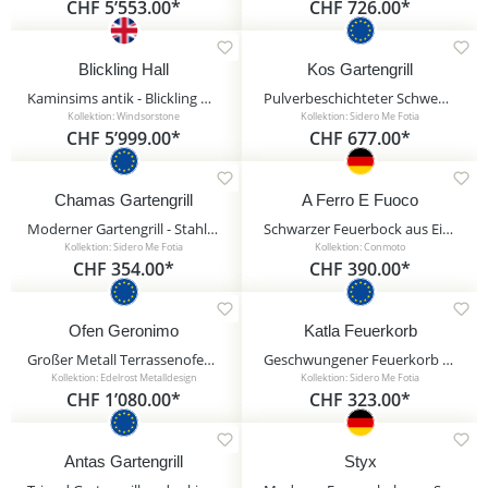
Pflanzgefäße
CHF 5’553.00*
CHF 726.00*
Bauelemente
Blickling Hall
Kos Gartengrill
Windspiele
Kaminsims antik - Blickling Hall / Sand
Pulverbeschichteter Schwenkgrill mit Feuerschale im Set - Kos Gartengrill / 70cm / ohne Kurbel
Außenbeleuchtung
Kollektion: Windsorstone
Kollektion: Sidero Me Fotia
CHF 5’999.00*
CHF 677.00*
Feuerstellen & Kamine
Gartenstecker
Chamas Gartengrill
A Ferro E Fuoco
Sonnenuhren
Moderner Gartengrill - Stahl - Feuerschale auf zackenförmigem Standfuß - Chamas Gartengrill / Edelstahl Grillrost / 60cm
Schwarzer Feuerbock aus Eisen - handgeschmiedet - A Ferro E Fuoco
Kollektion: Sidero Me Fotia
Kollektion: Conmoto
Bekrönungen & Finials
CHF 354.00*
CHF 390.00*
Ofen Geronimo
Katla Feuerkorb
Großer Metall Terrassenofen in Rostoptik - Ofen Geronimo
Geschwungener Feuerkorb - Stahl - als Garten Feuerstelle - Katla Feuerkorb / ohne Bodenschale
Kollektion: Edelrost Metalldesign
Kollektion: Sidero Me Fotia
CHF 1’080.00*
CHF 323.00*
Antas Gartengrill
Styx