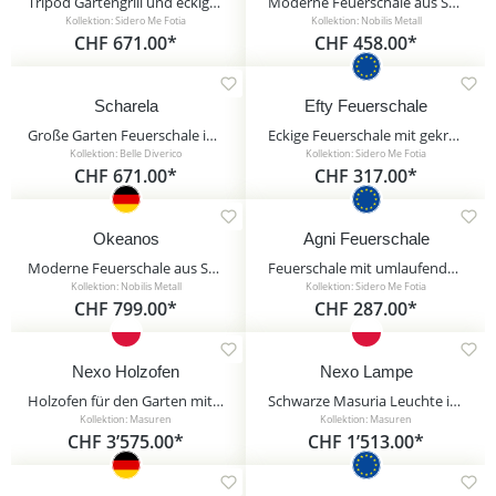
Tripod Gartengrill und eckige Feuerschale - hochwertiges Set für draußen - Antas Gartengrill / 70cm / ohne Kurbel
Moderne Feuerschale aus Stahl in Rost Optik - Styx
Kollektion: Sidero Me Fotia
Kollektion: Nobilis Metall
CHF 671.00*
CHF 458.00*
Scharela
Efty Feuerschale
Große Garten Feuerschale in Schwarze aus Eisen - Scharela / 26,0x78,0cm (HxDm)
Eckige Feuerschale mit gekreuzten Beinen als Feuerstelle - Pyramide - Efty Feuerschale / ohne Abdeckung
Kollektion: Belle Diverico
Kollektion: Sidero Me Fotia
CHF 671.00*
CHF 317.00*
Okeanos
Agni Feuerschale
Moderne Feuerschale aus Stahl optional mit Grillrost - Okeanos / nur Feuerschale
Feuerschale mit umlaufendem Ring als moderne Feuerstelle - Agni Feuerschale / 60cm / ohne Abdeckung
Kollektion: Nobilis Metall
Kollektion: Sidero Me Fotia
CHF 799.00*
CHF 287.00*
Nexo Holzofen
Nexo Lampe
Holzofen für den Garten mit Pizzamodul und Ofentür - Masuria - Nexo Holzofen / Rost / nein
Schwarze Masuria Leuchte inklusive Ethanol Windlicht für draußen - Nexo Lampe / ohne Schutzhülle
Kollektion: Masuren
Kollektion: Masuren
CHF 3’575.00*
CHF 1’513.00*