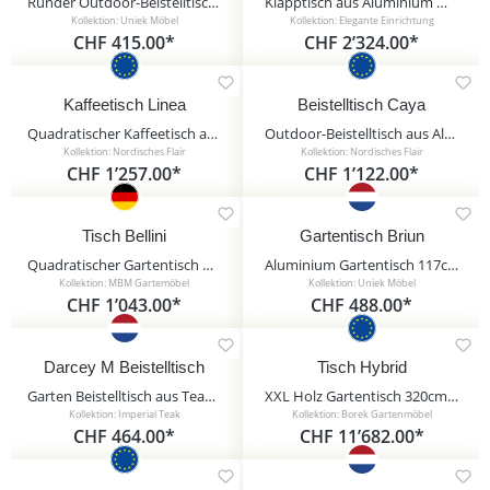
Runder Outdoor-Beistelltisch weiß aus Stahl - Moderna Weiß / 35x45cm (HxDm)
Klapptisch aus Aluminium mit HPL-Platte in Cementoptik - Ofinamo
Kollektion: Uniek Möbel
Kollektion: Elegante Einrichtung
CHF 415.00*
CHF 2’324.00*
Kaffeetisch Linea
Beistelltisch Caya
Quadratischer Kaffeetisch aus Aluminium mit Teakholzplatte - Kaffeetisch Linea / Schwarz
Outdoor-Beistelltisch aus Aluminium und Polyrattan - Beistelltisch Caya / ohne Glasplatte
Kollektion: Nordisches Flair
Kollektion: Nordisches Flair
CHF 1’257.00*
CHF 1’122.00*
Tisch Bellini
Gartentisch Briun
Quadratischer Gartentisch mit Glasplatte - Alu & Geflecht - 90x90cm - Tisch Bellini
Aluminium Gartentisch 117cm - Loungetisch - Gartentisch Briun
Kollektion: MBM Gartemöbel
Kollektion: Uniek Möbel
CHF 1’043.00*
CHF 488.00*
Darcey M Beistelltisch
Tisch Hybrid
Garten Beistelltisch aus Teakholz - 50cm - rund - Darcey M Beistelltisch
XXL Holz Gartentisch 320cm von Borek - Tisch Hybrid
Kollektion: Imperial Teak
Kollektion: Borek Gartenmöbel
CHF 464.00*
CHF 11’682.00*