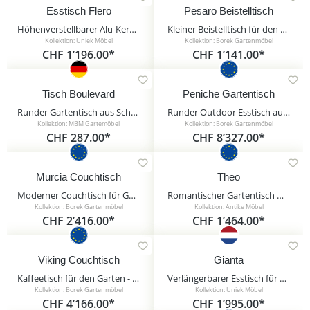
Esstisch Flero
Pesaro Beistelltisch
Höhenverstellbarer Alu-Keramik Gartentisch - Esstisch Flero
Kleiner Beistelltisch für den Garten - Borek - Edelstahl & Holz - rund - Pesaro Beistelltisch
Kollektion: Uniek Möbel
Kollektion: Borek Gartenmöbel
CHF 1’196.00*
CHF 1’141.00*
Tisch Boulevard
Peniche Gartentisch
Runder Gartentisch aus Schmiedeeisen - MBM - 65cm - Landhaus Stil - Tisch Boulevard
Runder Outdoor Esstisch aus Edelstahl und Dekton von Borek - Peniche Gartentisch / Anthrazit / Tischplatte Rem
Kollektion: MBM Gartemöbel
Kollektion: Borek Gartenmöbel
CHF 287.00*
CHF 8’327.00*
Murcia Couchtisch
Theo
Moderner Couchtisch für Garten & Terrasse aus Alu - Borek - 40x90x90cm - Murcia Couchtisch / Anthrazit
Romantischer Gartentisch wetterfest nostalgisch - Theo / grün
Kollektion: Borek Gartenmöbel
Kollektion: Antike Möbel
CHF 2’416.00*
CHF 1’464.00*
Viking Couchtisch
Gianta
Kaffeetisch für den Garten - Borek - Aluminium - 32x183x91cm - Viking Couchtisch
Verlängerbarer Esstisch für den Garten aus Alu und Keramik - Gianta / 77x185/245x102cm (HxBxT)
Kollektion: Borek Gartenmöbel
Kollektion: Uniek Möbel
CHF 4’166.00*
CHF 1’995.00*