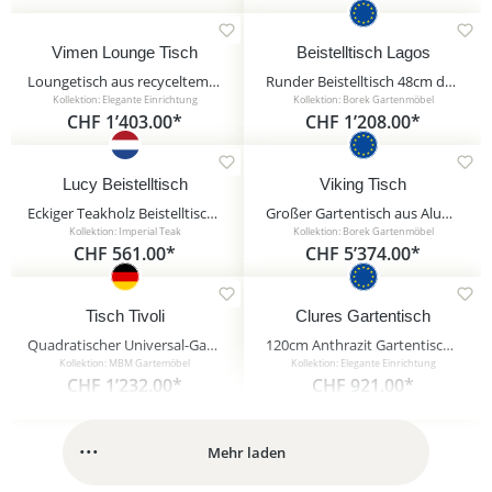
Vimen Lounge Tisch
Beistelltisch Lagos
Loungetisch aus recyceltem Teakholz 140cm - Vimen Lounge Tisch
Runder Beistelltisch 48cm dunkelgrau von Borek - Beistelltisch Lagos
Kollektion: Elegante Einrichtung
Kollektion: Borek Gartenmöbel
CHF 1’403.00*
CHF 1’208.00*
Lucy Beistelltisch
Viking Tisch
Eckiger Teakholz Beistelltisch für Garten und Terrasse - Lucy Beistelltisch / 36x40x40cm (HxBxT)
Großer Gartentisch aus Aluminium - Borek - 75x255x116cm - Viking Tisch / Anthrazit
Kollektion: Imperial Teak
Kollektion: Borek Gartenmöbel
CHF 561.00*
CHF 5’374.00*
Tisch Tivoli
Clures Gartentisch
Quadratischer Universal-Gartentisch von MBM - Tisch Tivoli
120cm Anthrazit Gartentisch klappbar - Clures Gartentisch
Kollektion: MBM Gartemöbel
Kollektion: Elegante Einrichtung
CHF 1’232.00*
CHF 921.00*
Mehr laden