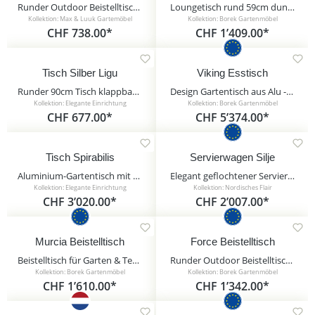
Runder Outdoor Beistelltisch in grün von Max & Luuk - Fiberglas - Axel Beistelltisch
Loungetisch rund 59cm dunkelgrau mit Ardenza-Seil - Tisch Lagos
Kollektion: Max & Luuk Gartemöbel
Kollektion: Borek Gartenmöbel
CHF 738.00*
CHF 1’409.00*
Tisch Silber Ligu
Viking Esstisch
Runder 90cm Tisch klappbar mit Silber Gestell - Tisch Silber Ligu / mit Holzoptik
Design Gartentisch aus Alu - groß - Borek - 69x291x114cm - Viking Esstisch / Anthrazit
Kollektion: Elegante Einrichtung
Kollektion: Borek Gartenmöbel
CHF 677.00*
CHF 5’374.00*
Tisch Spirabilis
Servierwagen Silje
Aluminium-Gartentisch mit Teak-Holz Platte - Tisch Spirabilis / 76x210x90cm (HxBxT) / Anthrazit
Elegant geflochtener Servierwagen mit Rädern für den Garten - Servierwagen Silje
Kollektion: Elegante Einrichtung
Kollektion: Nordisches Flair
CHF 3’020.00*
CHF 2’007.00*
Murcia Beistelltisch
Force Beistelltisch
Beistelltisch für Garten & Terrasse - Aluminium - Borek - grau - 40x90x30cm - Murcia Beistelltisch / Anthrazit
Runder Outdoor Beistelltisch von Borek - Aluminium - modern - Force Beistelltisch / Anthrazit
Kollektion: Borek Gartenmöbel
Kollektion: Borek Gartenmöbel
CHF 1’610.00*
CHF 1’342.00*