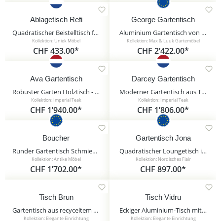
Ablagetisch Refi
George Gartentisch
Quadratischer Beistelltisch für Loungeecken - Ablagetisch Refi / Anthrazit
Aluminium Gartentisch von Max&Luuk - 200x90cm - rechteckig - George Gartentisch / Anthrazit
Kollektion: Uniek Möbel
Kollektion: Max & Luuk Gartemöbel
CHF 433.00*
CHF 2’422.00*
Ava Gartentisch
Darcey Gartentisch
Robuster Garten Holztisch - rund - Teakholz - Ava Gartentisch / 100cm
Moderner Gartentisch aus Teakholz & Aluminium - rund - Darcey Gartentisch / 95cm
Kollektion: Imperial Teak
Kollektion: Imperial Teak
CHF 1’940.00*
CHF 1’806.00*
Boucher
Gartentisch Jona
Runder Gartentisch Schmiedeeisen - 100cm - Boucher / Grün
Quadratischer Loungetisch in Antikgrau aus Aluminium - Gartentisch Jona / ohne Glasplatte
Kollektion: Antike Möbel
Kollektion: Nordisches Flair
CHF 1’702.00*
CHF 897.00*
Tisch Brun
Tisch Vidru
Gartentisch aus recyceltem Teakholz 240cm - Tisch Brun / 75x240x100cm (HxBxT)
Eckiger Aluminium-Tisch mit Keramik-Platte - Tisch Vidru / 74,5x210x90cm (HxBxT) / Anthrazit
Kollektion: Elegante Einrichtung
Kollektion: Elegante Einrichtung