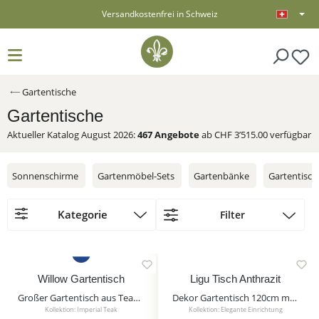
Versandkostenfrei in Schweiz
alt springen
Gartentische
Gartentische
Aktueller Katalog August 2026:
467
Angebote
ab CHF 3’515.00 verfügbar
Sonnenschirme
Gartenmöbel-Sets
Gartenbänke
Gartentisch
Kategorie
Filter
Sonnenschirme
Gartenmöbel-Sets
Willow Gartentisch
Ligu Tisch Anthrazit
Großer Gartentisch aus Teakholz - modern - eckig - Willow Gartentisch / 76x240x100cm
Dekor Gartentisch 120cm mit anthrazit Gestell - Ligu Tisch Anthrazit / mit Holzoptik
Gartenbänke
Kollektion: Imperial Teak
Kollektion: Elegante Einrichtung