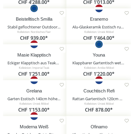
Gartentische
CHF 4’288.00*
CHF 1’013.00*
Gartenstühle & Sessel
Beistelltisch Smilla
Eranemo
Gartensofas
Stabil geflochtener Outdoor Beistelltisch aus Aluminium und Rattan - Beistelltisch Smilla
Alu-Glaskeramik Esstisch rund in Anthrazit - 120cm - Eranemo
Zubehör
Kollektion: Nordisches Flair
Kollektion: Uniek Möbel
CHF 939.00*
CHF 1’464.00*
Outdoor-Teppiche
Sonnenliegen
Masie Klapptisch
Youna
Loungemöbel
Eckiger Klapptisch aus Teakholz für den Garten - Masie Klapptisch / 75,5x120x80cm (HxBxT)
Klappbarer Gartentisch wetterfest aus Gusseisen - Youna / grün
Kollektion: Imperial Teak
Kollektion: Antike Möbel
Outdoor Sitzsäcke
CHF 1’251.00*
CHF 1’220.00*
Kissen & Polsterauflagen
Grelana
Couchtisch Refi
Sichtschutz / Raumteiler
Garten Esstisch 140cm höhenverstellbar 50/72cm - Grelana
Rattan Gartentisch 120cm mit Steinplatte - Couchtisch Refi / Anthrazit
Outdoor Küchen
Kollektion: Uniek Möbel
Kollektion: Uniek Möbel
CHF 1’153.00*
CHF 878.00*
Hollywoodschaukeln
Moderna Weiß
Ofinamo