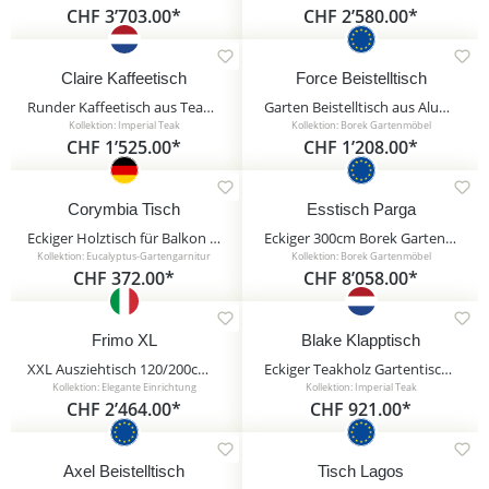
CHF 3’703.00*
CHF 2’580.00*
Claire Kaffeetisch
Force Beistelltisch
Runder Kaffeetisch aus Teakholz für Terrasse und Garten - Claire Kaffeetisch / 45x90cm (HxB)
Garten Beistelltisch aus Aluminium - Borek - modern - rund - Force Beistelltisch / Anthrazit
Kollektion: Imperial Teak
Kollektion: Borek Gartenmöbel
CHF 1’525.00*
CHF 1’208.00*
Corymbia Tisch
Esstisch Parga
Eckiger Holztisch für Balkon und Garten mit Schirmloch - 135 cm - Corymbia Tisch
Eckiger 300cm Borek Gartentisch XXL - Teakholz - Esstisch Parga
Kollektion: Eucalyptus-Gartengarnitur
Kollektion: Borek Gartenmöbel
CHF 372.00*
CHF 8’058.00*
Frimo XL
Blake Klapptisch
XXL Ausziehtisch 120/200cm aus HPL mit Cementoptik - Frimo XL / Anthrazit/Weiß
Eckiger Teakholz Gartentisch zum Klappen - Blake Klapptisch
Kollektion: Elegante Einrichtung
Kollektion: Imperial Teak
CHF 2’464.00*
CHF 921.00*
Axel Beistelltisch
Tisch Lagos