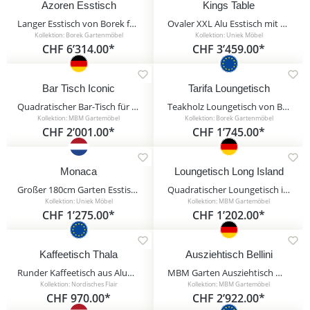
Azoren Esstisch
Kings Table
Langer Esstisch von Borek für den Garten aus Aluminium und Teakholz - Azoren Esstisch
Ovaler XXL Alu Esstisch mit Schirmloch - Landhaus-Stil - Kings Table
Kollektion: Borek Gartenmöbel
Kollektion: Uniek Möbel
CHF 6’314.00*
CHF 3’459.00*
Bar Tisch Iconic
Tarifa Loungetisch
Quadratischer Bar-Tisch für den Garten aus Resysta von MBM - Bar Tisch Iconic / Stone Grey
Teakholz Loungetisch von Borek - 80cm - Tarifa Loungetisch
Kollektion: MBM Gartemöbel
Kollektion: Borek Gartenmöbel
CHF 2’001.00*
CHF 1’745.00*
Monaca
Loungetisch Long Island
Großer 180cm Garten Esstisch aus Aluminium und Kunststein - Monaca
Quadratischer Loungetisch in Stone Grey von MBM - Loungetisch Long Island / ohne Glasplatte
Kollektion: Uniek Möbel
Kollektion: MBM Gartemöbel
CHF 1’275.00*
CHF 1’202.00*
Kaffeetisch Thala
Ausziehtisch Bellini
Runder Kaffeetisch aus Aluminium und Polyrattan in antikgrau - Kaffeetisch Thala / ohne Glasplatte
MBM Garten Ausziehtisch mit Glasplatte - Alu & Polyrattan - dunkelbraun - Ausziehtisch Bellini
Kollektion: Nordisches Flair
Kollektion: MBM Gartemöbel
CHF 970.00*
CHF 2’922.00*