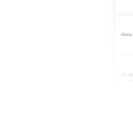
Ko
Koll