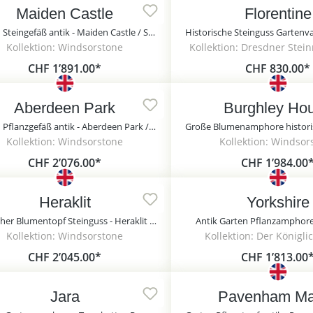
Maiden Castle
Florentine
Garten Steingefäß antik - Maiden Castle / Sand
Kollektion: Windsorstone
Kollektion: Dresdner Stei
CHF 1’891.00*
CHF 830.00*
Aberdeen Park
Burghley Ho
Garten Pflanzgefäß antik - Aberdeen Park / Sand
Kollektion: Windsorstone
Kollektion: Windsor
CHF 2’076.00*
CHF 1’984.00
Heraklit
Yorkshire
Englischer Blumentopf Steinguss - Heraklit / Sand / 76x62,2 cm (DmxH)
Antik Garten Pflanzamphore 
Kollektion: Windsorstone
Kollektion: Der Königli
CHF 2’045.00*
CHF 1’813.00
Jara
Pavenham Ma