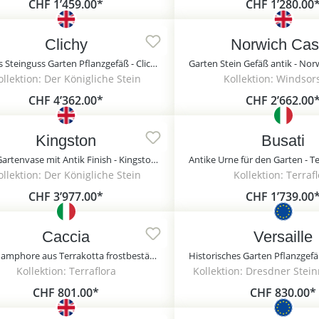
CHF 1’459.00*
CHF 1’280.00
Clichy
Norwich Cas
Antikes Steinguss Garten Pflanzgefäß - Clichy
ollektion: Der Königliche Stein
Kollektion: Windsor
CHF 4’362.00*
CHF 2’662.00
Kingston
Busati
Deko Gartenvase mit Antik Finish - Kingston / Vase
ollektion: Der Königliche Stein
Kollektion: Terraf
CHF 3’977.00*
CHF 1’739.00
Caccia
Versaille
Gartenamphore aus Terrakotta frostbeständig - Caccia
Kollektion: Terraflora
Kollektion: Dresdner Stei
CHF 801.00*
CHF 830.00*