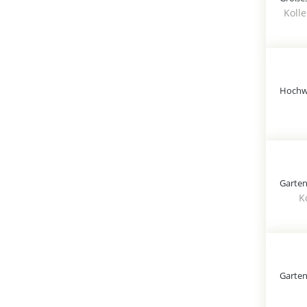
Koll
Garten
K