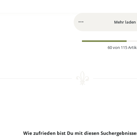
CHF 580.00*
CHF 525.00*
Mehr laden
60
von
115
Artik
Wie zufrieden bist Du mit diesen Suchergebnisse