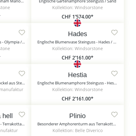
Garten Pflanztopf antik - Pavenham Manor / Sand
Englische Gartenamphore Steinguss / Sand
stone
Kollektion: Windsorstone
*
CHF 1’574.00*
Hades
Englisches Steingefäß Steinguss - Olympia / Sand
Englische Blumenvase Steinguss - Hades / Sand / 62,5x79 cm (DmxH)
stone
Kollektion: Windsorstone
*
CHF 2’161.00*
Hestia
Kelchartiges Pflanzgefäß mit Sockel aus Steinguss - Kariri / Portland weiß
Englische Blumenamphore Steinguss - Hestia / Sand
nmanufaktur
Kollektion: Windsorstone
CHF 2’161.00*
 hell
Plinio
XXL Pflanzgefäß aus Steinzeug - Terrakotta - Elegante Form - Frostsicher - Rund - Fabulosa Terra hell
Besonderer Amphorenturm aus Terrakotta - Plinio
anufaktur
Kollektion: Belle Diverico