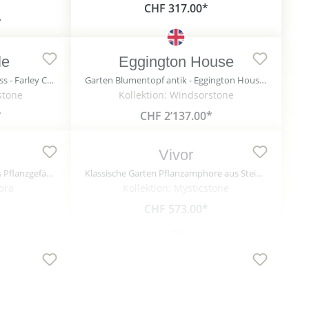
CHF 317.00*
*
le
Eggington House
Englisches Pflanzgefäß Steinguss - Farley Castle / Sand
Garten Blumentopf antik - Eggington House / Sand
stone
Kollektion: Windsorstone
*
CHF 2’137.00*
Vivor
Terrakotta Garten Amphore als Pflanzgefäß - Lavinia
Klassische Garten Pflanzamphore aus Stein - Vivor
lora
Kollektion: Mysticstone
CHF 573.00*
Wardon Manor
Stilvolles Pflanzgefäß in Kelchform aus Steinguss für den Garten - Ikoko / Portland weiß
Garten Steinvase antik - Wardon Manor / Sand
nmanufaktur
Kollektion: Windsorstone