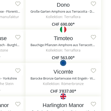
Dono
Historische Steinguss Gartenvase - Florentine / Portland weiß
Große Garten Amphore aus Terracotta - Dono
nmanufaktur
Kollektion: Terraflora
CHF 690.00*
use
Timoteo
Große Blumenamphore historisch - Burghley House / Sand
Bauchige Pflanzen Amphore aus Terracotta - Timoteo
stone
Kollektion: Terraflora
*
CHF 563.00*
Vicomte
- Yorkshire
Barocke Bronze Gartenvase mit Engeln - Vicomte
che Stein
Kollektion: Römerbronze
*
CHF 3’837.00*
nor
Harlington Manor