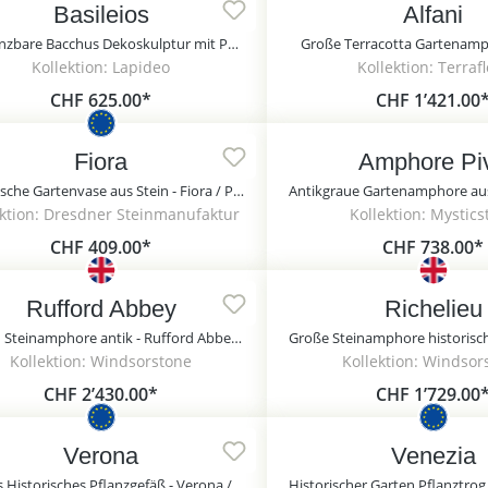
Basileios
Alfani
Bepflanzbare Bacchus Dekoskulptur mit Pflanztopf - Basileios / Etna
Große Terracotta Gartenamph
Kollektion: Lapideo
Kollektion: Terraf
CHF 625.00*
CHF 1’421.00
Fiora
Amphore Pi
Historische Gartenvase aus Stein - Fiora / Portland weiß
ektion: Dresdner Steinmanufaktur
Kollektion: Mystic
CHF 409.00*
CHF 738.00*
Rufford Abbey
Richelieu
Garten Steinamphore antik - Rufford Abbey / Sand
Kollektion: Windsorstone
Kollektion: Windsor
CHF 2’430.00*
CHF 1’729.00
Verona
Venezia
Großes Historisches Pflanzgefäß - Verona / Portland weiß