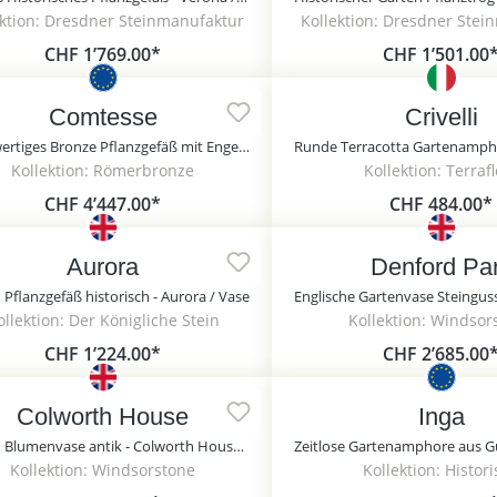
ektion: Dresdner Steinmanufaktur
Kollektion: Dresdner Stei
CHF 1’769.00*
CHF 1’501.00
Comtesse
Crivelli
Hochwertiges Bronze Pflanzgefäß mit Engeln
Kollektion: Römerbronze
Kollektion: Terraf
CHF 4’447.00*
CHF 484.00*
Aurora
Denford Pa
 Pflanzgefäß historisch - Aurora / Vase
ollektion: Der Königliche Stein
Kollektion: Windsor
CHF 1’224.00*
CHF 2’685.00
Colworth House
Inga
Garten Blumenvase antik - Colworth House / Sand
Kollektion: Windsorstone
Kollektion: Histor