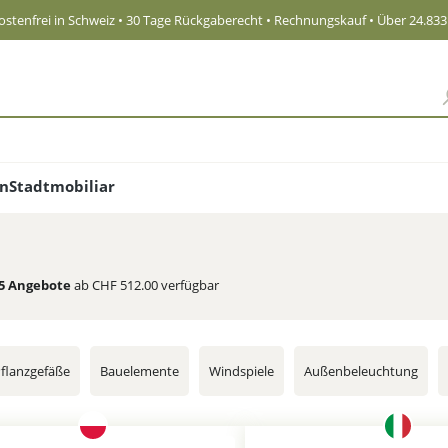
stenfrei in Schweiz
• 30 Tage Rückgaberecht • Rechnungskauf • Über 24.83
en
Stadtmobiliar
5
Angebote
ab CHF 512.00 verfügbar
flanzgefäße
Bauelemente
Windspiele
Außenbeleuchtung