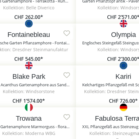
Schöne Gartenamphore - Terrakotta - Rund - Jara
Kollektion: Belle Diverico
Kollektion: Windsor
CHF 262.00*
CHF 2’571.00
Fontainebleau
Olympia
Historische Garten Pflanzamphore - Fontainebleau / Portland weiß
ektion: Dresdner Steinmanufaktur
Kollektion: Windsor
CHF 545.00*
CHF 2’300.00
Blake Park
Kariri
Runde Acanthus Gartenamphore aus Sandstein - Blake Park / Sand
Kollektion: Windsorstone
Kollektion: Dresdner Stei
CHF 1’574.00*
CHF 726.00*
Trowana
Fabulosa Terra
Antike Gartenamphore Marmorguss - florale Ornamente - Trowana
Kollektion: Moderna WBG
Kollektion: Steinzeugm