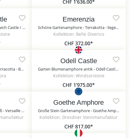
*
CHF 1’636.00*
tle
Emerenzia
Garten Stein Gefäß antik - Norwich Castle / Sand
Schöne Gartenamphore - Terrakotta - liegend - Emerenzia
stone
Kollektion: Belle Diverico
*
CHF 372.00*
Odell Castle
Antike Urne für den Garten - Terracotta - Busati
Garten Blumenamphore antik - Odell Castle / Sand
lora
Kollektion: Windsorstone
*
CHF 1’975.00*
Goethe Amphore
Historisches Garten Pflanzgefäß - Versaille / Portland weiß
Große Stein Gartenamphore - Goethe Amphore / Portland weiß
nmanufaktur
Kollektion: Dresdner Steinmanufaktur
CHF 817.00*