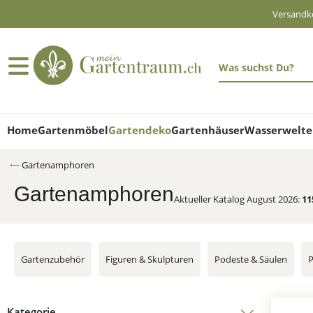
Versandko
alt springen
Home
Gartenmöbel
Gartendeko
Gartenhäuser
Wasserwelt
Gartenamphoren
Gartenamphoren
Aktueller Katalog August 2026:
11
Gartenzubehör
Figuren & Skulpturen
Podeste & Säulen
P
Kategorie