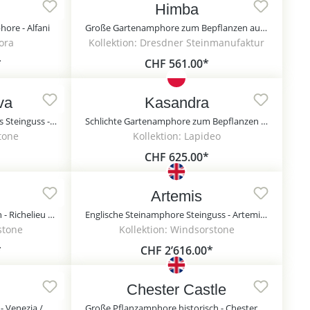
Himba
ore - Alfani
Große Gartenamphore zum Bepflanzen aus Steinguss - Himba / Portland weiß
lora
Kollektion: Dresdner Steinmanufaktur
*
CHF 561.00*
va
Kasandra
Antikgraue Gartenamphore aus Steinguss - Amphore Piva
Schlichte Gartenamphore zum Bepflanzen mit dekorativen Griffen - Kasandra / Olimpia
stone
Kollektion: Lapideo
CHF 625.00*
Artemis
Große Steinamphore historisch - Richelieu / Sand
Englische Steinamphore Steinguss - Artemis / Sand / 94,5x48 cm (DmxH)
stone
Kollektion: Windsorstone
*
CHF 2’616.00*
Chester Castle
Historischer Garten Pflanztrog - Venezia / Portland weiß
Große Pflanzamphore historisch - Chester Castle / Sand