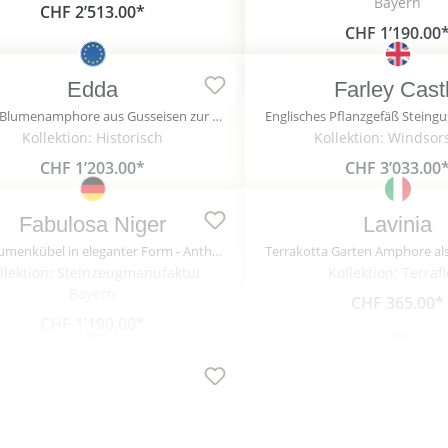
Bayern
CHF 2’513.00*
CHF 1’190.00
Edda
Farley Cast
Kleine Blumenamphore aus Gusseisen zur Gartendekoration - Edda / Grün
Kollektion: Historisch
Kollektion: Windsor
CHF 1’203.00*
CHF 3’033.00
Fabulosa Niger
Lavinia
XXL Blumenkübel in eleganter Form - Anthrazit - Rund - Fabulosa Niger
llektion: Steinzeugmanufaktur
Kollektion: Terraf
Bayern
CHF 365.00*
CHF 1’190.00*
Oladan
Ikoko
Pflanzgefäß in Kelchform aus Steinguss mit Ornamenten - Oladan / Portland weiß
ektion: Dresdner Steinmanufaktur
Kollektion: Dresdner Stei