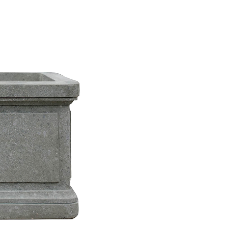
CHF 
Preise in
Versand
Kaufen Si
Lieferart
Breit
Höhe 
Tiefe