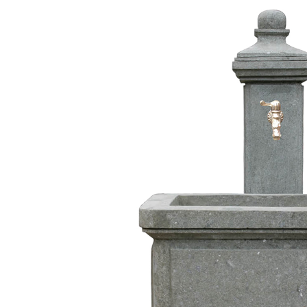
Beschreibung
Fragen
Design:
eckig
Farbe:
Grau
Kollektion:
Asiaston
Material:
Naturste