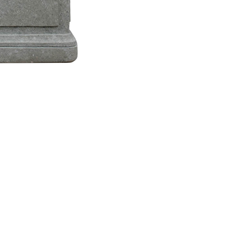
n Design:
schöne Bereicherung für jede Grünfläche.
mplar wird in Handarbeit aus dem
eses Gesteins ist jeder Brunnen ein Unikat.
r eleganten Gartenlaterne, einer
n Sie noch heute und profitieren Sie von
ch Hause.