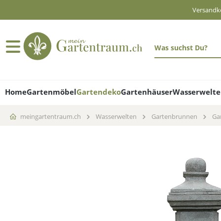
Versandko
alt springen
Home
Gartenmöbel
Gartendeko
Gartenhäuser
Wasserwelt
meingartentraum.ch
Wasserwelten
Gartenbrunnen
Ga