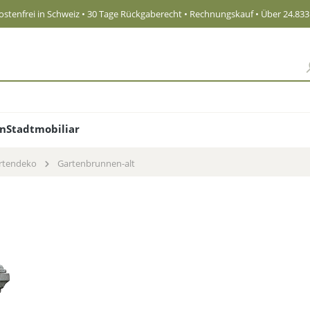
stenfrei in Schweiz
• 30 Tage Rückgaberecht • Rechnungskauf • Über 24.83
en
Stadtmobiliar
rtendeko
Gartenbrunnen-alt
Klassi