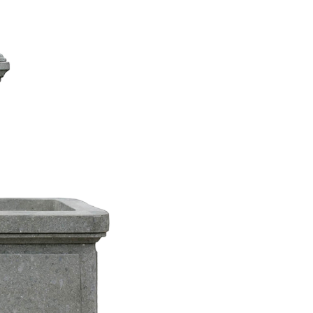
Fros
Han
e
in