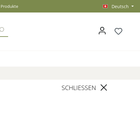
3 Produkte
Deutsch
SCHLIESSEN
Asaka
scher Gartenbrunnen aus Naturstein - Asaka / 80x70x60cm (HxBxT)
80x70x60cm (HxBxT), Grau, Asiastone, Naturstein