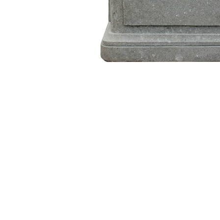
Breite:
70 cm
Höhe:
80 cm
Tiefe:
60 cm
Edler Standbrunnen im asiatische
Dieser klassische Gartenbrunnen aus Naturstein ist eine wunder
Er verleiht Ihrem Garten einen fernöstlichen Charme. Jedes Exe
Naturstein Basanit gefertigt. Dank der einzigartigen Maserung di
Kombinieren Sie diesen Brunnen mit weiteren Produkten wie eine
asiatischen Skulptur oder einem stilvollen Pflanzgefäss. Bestelle
kostenlosem Versand innerhalb Deutschlands direkt zu Ihnen na
Ihre Vorteile auf einen Blick: