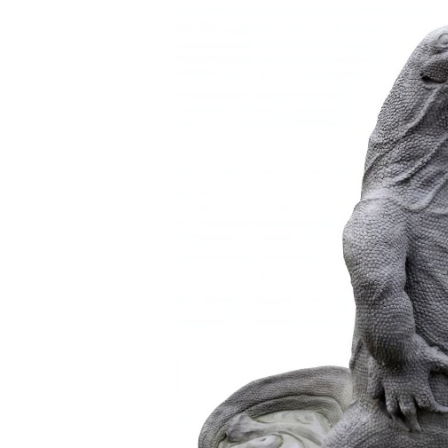
Frostsicher & Winterfest
2 Jahre Garantie
Handarbeit Qualitätsprodukt
Kostenloser Versand in Deutschland
Beschreibung
Fragen
DAS KÖNNTE SIE INTERESSIEREN