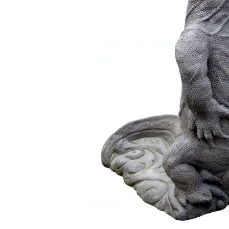
1
/
2
Bildern
Takeo
Gartenfigur Waran als Wasserspeier - Takeo
64x60x32cm (HxBxT), Grau, Asiastone, Stein
CHF 549.00
Preise inkl. MwSt.
kostenloser Versand
Kaufen Sie jetzt und erhalten Sie es in etwa
ca. 4 Wochen
Lieferart:
Spedition
In den Warenkorb