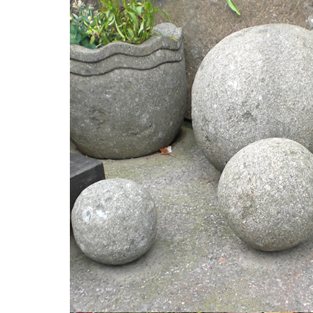
2
/
2
Bildern
Tonka
Garten Steinkugel aus Basanit - Tatonga / 40cm
40cm (Dm), Grau, Asiastone, Stein
CHF 732.00
Preise inkl. MwSt.
kostenloser Versand
Kaufen Sie jetzt und erhalten Sie es in etwa
ca. 12 Wochen
Lieferart:
Spedition
15 cm
20 cm
25 cm
30 cm
35 cm
40 cm
Durchmesser