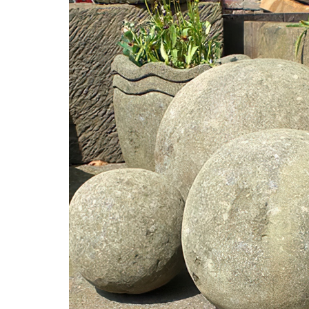
50 cm
Höhe ändern
Preis ändern
In den Warenkorb
Frostsicher & Winterfest
2 Jahre Garantie
Handarbeit Qualitätsprodukt
Kostenloser Versand in Deutschland